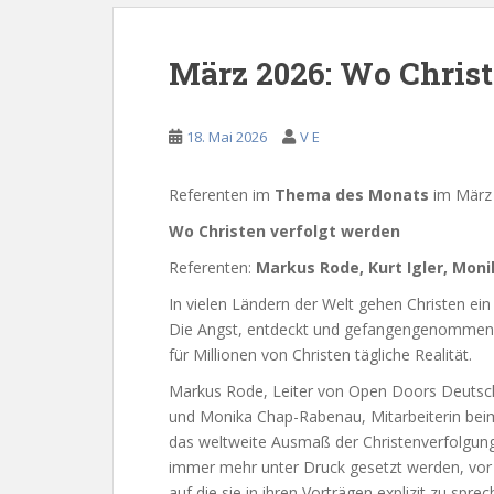
März 2026: Wo Christ
18. Mai 2026
V E
Referenten im
Thema des Monats
im März
Wo Christen verfolgt werden
Referenten:
Markus Rode, Kurt Igler, Mo
In vielen Ländern der Welt gehen Christen ein
Die Angst, entdeckt und gefangengenommen o
für Millionen von Christen tägliche Realität.
Markus Rode, Leiter von Open Doors Deutschl
und Monika Chap-Rabenau, Mitarbeiterin beim 
das weltweite Ausmaß der Christenverfolgung 
immer mehr unter Druck gesetzt werden, vor 
auf die sie in ihren Vorträgen explizit zu sp