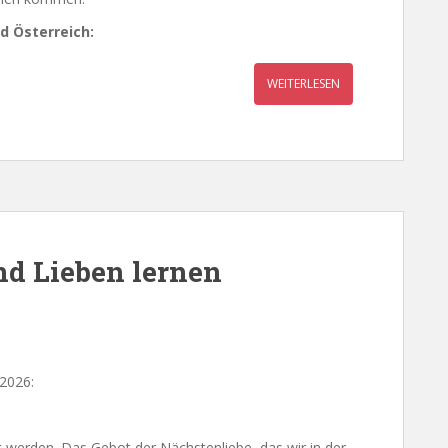
d Österreich:
WEITERLESEN
nd Lieben lernen
2026:
bt werden. Das Gebot der Nächstenliebe, das wir in der