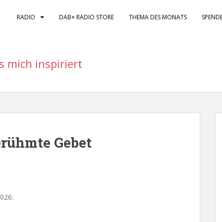
RADIO
DAB+ RADIO STORE
THEMA DES MONATS
SPEND
s mich inspiriert
erühmte Gebet
2026: