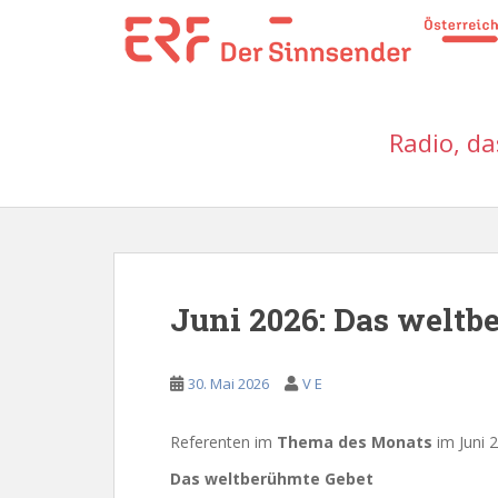
S
k
i
p
t
Radio, da
o
m
a
i
n
c
o
Juni 2026: Das weltb
n
t
e
30. Mai 2026
V E
n
t
Referenten im
Thema des Monats
im Juni 
Das weltberühmte Gebet